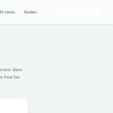
it conso
Guides
Simuler mon crédit
erreur dans
s tous les