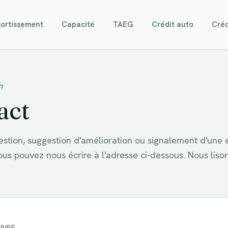
ortissement
Capacité
TAEG
Crédit auto
Créd
?
act
estion, suggestion d'amélioration ou signalement d'une 
ous pouvez nous écrire à l'adresse ci-dessous. Nous lison
RIRE