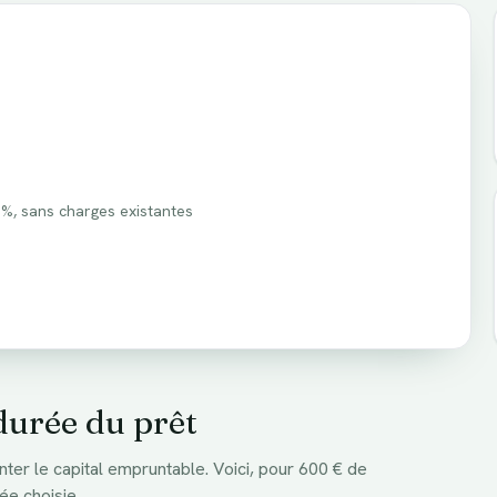
 %
, sans charges existantes
durée du prêt
nter le capital empruntable. Voici, pour
600
€ de
ée choisie.