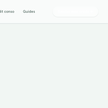
it conso
Guides
Simuler mon crédit