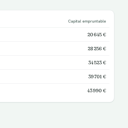
Capital empruntable
20 645 €
28 256 €
34 523 €
39 701 €
43 990 €